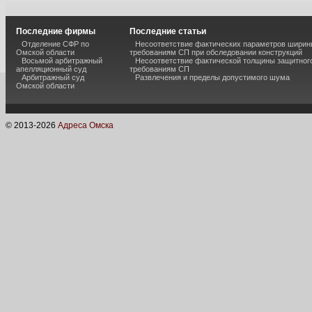
Последние фирмы
Последние статьи
Отделение СФР по
Несоответствие фактических параметров шири
Омской области
требованиям СП при обследовании конструкций
Восьмой арбитражный
Несоответствие фактической толщины защитного
апелляционный суд
требованиям СП
Арбитражный суд
Развлечения и пределы допустимого шума
Омской области
© 2013-
2026
Адреса Омска