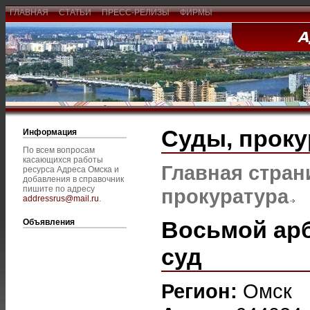
ГЛАВНАЯ
СТАТЬИ
ПРЕСС-РЕЛИЗЫ
ФИРМЫ
Суды, проку
Информация
По всем вопросам
касающихся работы
Главная стран
ресурса Адреса Омска и
добавления в справочник
пишите по адресу
прокуратура
addressrus@mail.ru
.
Восьмой ар
Объявления
суд
Регион:
Омск