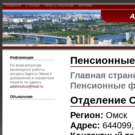
ГЛАВНАЯ
СТАТЬИ
ПРЕСС-РЕЛИЗЫ
ФИРМЫ
Пенсионны
Информация
По всем вопросам
касающихся работы
Главная стран
ресурса Адреса Омска и
добавления в справочник
пишите по адресу
Пенсионные 
addressrus@mail.ru
.
Отделение 
Объявления
Регион:
Омск
Адрес:
644099, 