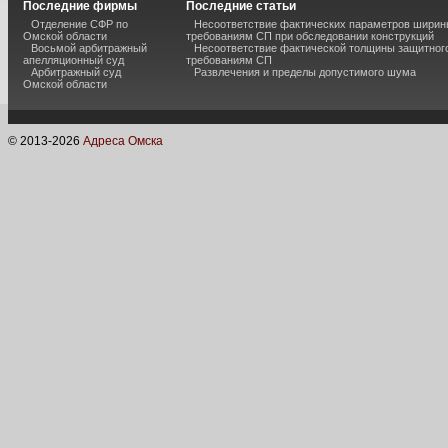
Последние фирмы
Последние статьи
Отделение СФР по
Несоответствие фактических параметров шири
Омской области
требованиям СП при обследовании конструкций
Восьмой арбитражный
Несоответствие фактической толщины защитного
апелляционный суд
требованиям СП
Арбитражный суд
Развлечения и пределы допустимого шума
Омской области
© 2013-
2026
Адреса Омска