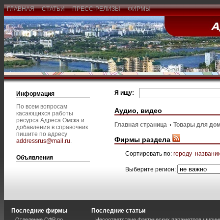
ГЛАВНАЯ
СТАТЬИ
ПРЕСС-РЕЛИЗЫ
ФИРМЫ
Я ищу:
Информация
По всем вопросам
Аудио, видео
касающихся работы
ресурса Адреса Омска и
Главная страница
Товары для дом
добавления в справочник
пишите по адресу
Фирмы раздела
addressrus@mail.ru
.
Сортировать по:
городу
названи
Объявления
Выберите регион:
Последние фирмы
Последние статьи
Отделение СФР по
Несоответствие фактических параметров шири