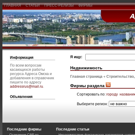
ГЛАВНАЯ
СТАТЬИ
ПРЕСС-РЕЛИЗЫ
ФИРМЫ
Я ищу:
Информация
По всем вопросам
Недвижимость
касающихся работы
ресурса Адреса Омска и
Главная страница
Строительство
добавления в справочник
пишите по адресу
Фирмы раздела
addressrus@mail.ru
.
Сортировать по:
городу
названи
Объявления
Выберите регион:
Последние фирмы
Последние статьи
Отделение СФР по
Несоответствие фактических параметров шири